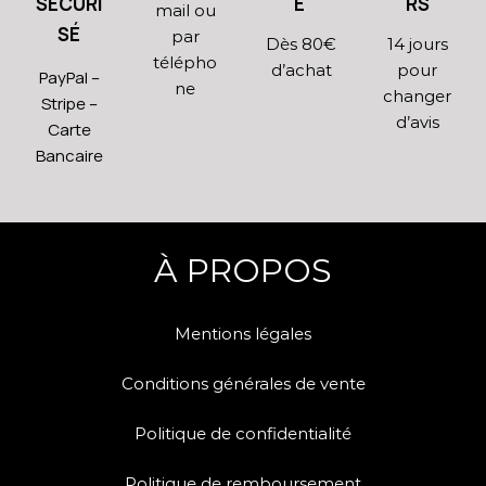
SÉCURI
E
RS
mail ou
SÉ
par
Dès 80€
14 jours
télépho
d’achat
pour
PayPal –
ne
changer
Stripe –
d’avis
Carte
Bancaire
À PROPOS
Mentions légales
Conditions générales de vente
Politique de confidentialité
Politique de remboursement