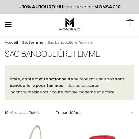
– 10%
AUJOURD’HUI
avec le code
MONSAC10
0
Accueil
Sac femme
Sac bandoulière femme
/
/
SAC BANDOULIÈRE FEMME
Style, confort et fonctionnalité
se fondent dans nos
sacs
bandoulière pour femmes
– des accessoires
incontournables pour toute femme moderne et active.
10 résultats affichés