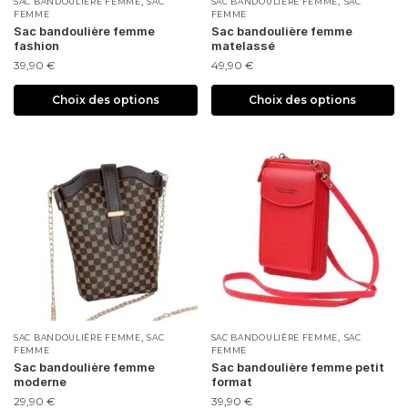
,
,
SAC BANDOULIÈRE FEMME
SAC
SAC BANDOULIÈRE FEMME
SAC
FEMME
FEMME
Sac bandoulière femme
Sac bandoulière femme
fashion
matelassé
39,90
€
49,90
€
Choix des options
Choix des options
,
,
SAC BANDOULIÈRE FEMME
SAC
SAC BANDOULIÈRE FEMME
SAC
FEMME
FEMME
Sac bandoulière femme
Sac bandoulière femme petit
moderne
format
29,90
€
39,90
€