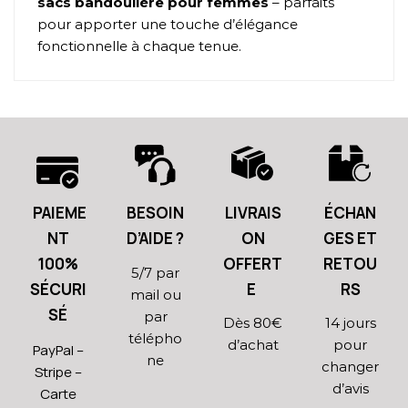
sacs bandoulière pour femmes
– parfaits
pour apporter une touche d’élégance
fonctionnelle à chaque tenue.
PAIEME
BESOIN
LIVRAIS
ÉCHAN
NT
D’AIDE ?
ON
GES ET
100%
OFFERT
RETOU
5/7 par
SÉCURI
E
RS
mail ou
SÉ
par
Dès 80€
14 jours
télépho
d’achat
pour
PayPal –
ne
changer
Stripe –
d’avis
Carte