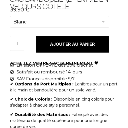
VELOURS CÔTELÉ
39,90
€
AJOUTER AU PANIER
ACHETEZ VOTRE SAC SEREINEMENT
🖤
Livraison OFFERTE dès 80€ d'achat
Satisfait ou remboursé 14 jours
SAV Français disponible 5/7
✔︎ Options de Port Multiples :
Lanières pour un port
à la main et bandoulière pour un style varié.
✔︎ Choix de Coloris :
Disponible en cinq coloris pour
s’adapter à chaque style personnel.
✔︎ Durabilité des Matériaux :
Fabriqué avec des
matériaux de qualité supérieure pour une longue
durée de vie.