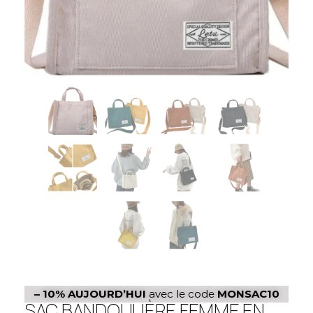
– 10%
AUJOURD’HUI
avec le code
MONSAC10
SAC BANDOULIÈRE FEMME EN