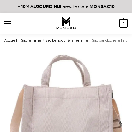
– 10%
AUJOURD’HUI
avec le code
MONSAC10
0
Accueil
Sac femme
Sac bandoulière femme
Sac bandoulière femme en velours côtelé
/
/
/