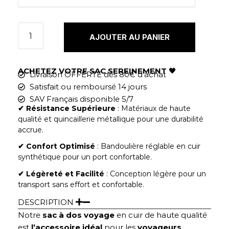
AJOUTER AU PANIER
ACHETEZ VOTRE SAC SEREINEMENT
🖤
Livraison OFFERTE dès 80€ d'achat
Satisfait ou remboursé 14 jours
SAV Français disponible 5/7
✔︎
Résistance Supérieure
: Matériaux de haute
qualité et quincaillerie métallique pour une durabilité
accrue.
✔︎ Confort Optimisé
: Bandoulière réglable en cuir
synthétique pour un port confortable.
✔︎ Légèreté et Facilité
: Conception légère pour un
transport sans effort et confortable.
DESCRIPTION
Notre
sac à dos voyage
en cuir de haute qualité
est
l’accessoire idéal
pour les
voyageurs