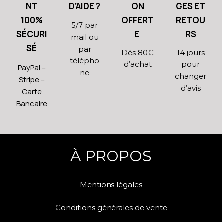
NT
D’AIDE ?
ON
GES ET
100%
OFFERT
RETOU
5/7 par
SÉCURI
E
RS
mail ou
SÉ
par
Dès 80€
14 jours
télépho
d’achat
pour
PayPal –
ne
changer
Stripe –
d’avis
Carte
Bancaire
À PROPOS
Mentions légales
Conditions générales de vente