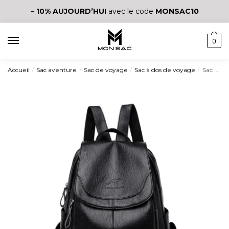
– 10%
AUJOURD’HUI
avec le code
MONSAC10
0
Accueil
Sac aventure
Sac de voyage
Sac à dos de voyage
Sac à dos voyage en cuir de haute qualité
/
/
/
/