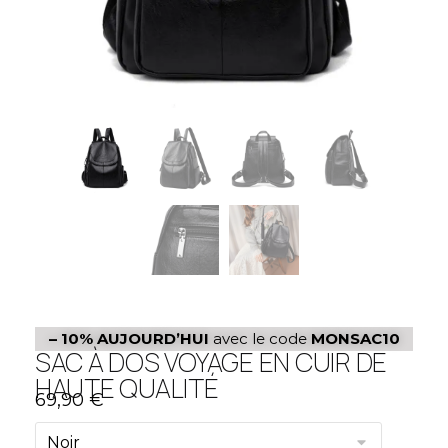
– 10%
AUJOURD’HUI
avec le code
MONSAC10
SAC À DOS VOYAGE EN CUIR DE
HAUTE QUALITÉ
69,90
€