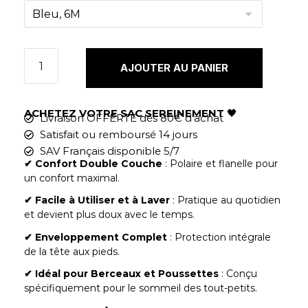
AJOUTER AU PANIER
ACHETEZ VOTRE SAC SEREINEMENT
🖤
Livraison OFFERTE dès 80€ d'achat
Satisfait ou remboursé 14 jours
SAV Français disponible 5/7
✔︎ Confort Double Couche
: Polaire et flanelle pour
un confort maximal.
✔︎ Facile à Utiliser et à Laver
: Pratique au quotidien
et devient plus doux avec le temps.
✔︎ Enveloppement Complet
: Protection intégrale
de la tête aux pieds.
✔︎ Idéal pour Berceaux et Poussettes
: Conçu
spécifiquement pour le sommeil des tout-petits.