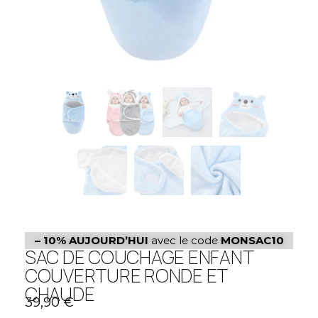
– 10%
AUJOURD’HUI
avec le code
MONSAC10
SAC DE COUCHAGE ENFANT
COUVERTURE RONDE ET
CHAUDE
39,90
€