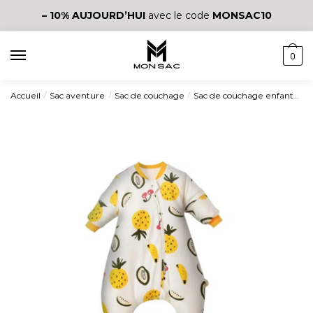
– 10%
AUJOURD’HUI
avec le code
MONSAC10
0
Accueil
Sac aventure
Sac de couchage
Sac de couchage enfant
Sa
/
/
/