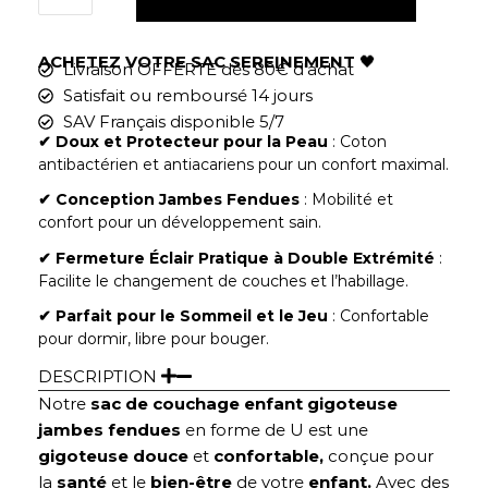
ACHETEZ VOTRE SAC SEREINEMENT
🖤
Livraison OFFERTE dès 80€ d'achat
Satisfait ou remboursé 14 jours
SAV Français disponible 5/7
✔︎
Doux et Protecteur pour la Peau
: Coton
antibactérien et antiacariens pour un confort maximal.
✔︎ Conception Jambes Fendues
: Mobilité et
confort pour un développement sain.
✔︎ Fermeture Éclair Pratique à Double Extrémité
:
Facilite le changement de couches et l’habillage.
✔︎ Parfait pour le Sommeil et le Jeu
: Confortable
pour dormir, libre pour bouger.
DESCRIPTION
Notre
sac de couchage enfant gigoteuse
jambes fendues
en forme de U est une
gigoteuse douce
et
confortable,
conçue pour
la
santé
et le
bien-être
de votre
enfant.
Avec des