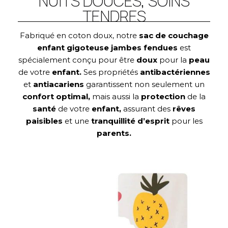
NUITS DOUCES, SOINS
TENDRES
Fabriqué en coton doux, notre
sac de couchage
enfant gigoteuse jambes fendues
est
spécialement conçu pour être
doux
pour la
peau
de votre
enfant.
Ses propriétés
antibactériennes
et
antiacariens
garantissent non seulement un
confort optimal,
mais aussi la
protection
de la
santé
de votre
enfant,
assurant des
rêves
paisibles
et une
tranquillité d’esprit
pour les
parents.