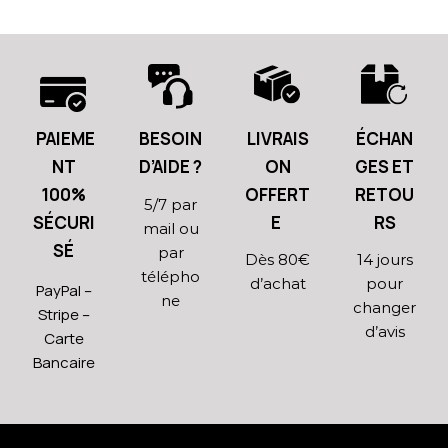
PAIEME
BESOIN
LIVRAIS
ÉCHAN
NT
D’AIDE ?
ON
GES ET
100%
OFFERT
RETOU
5/7 par
SÉCURI
E
RS
mail ou
SÉ
par
Dès 80€
14 jours
télépho
d’achat
pour
PayPal –
ne
changer
Stripe –
d’avis
Carte
Bancaire