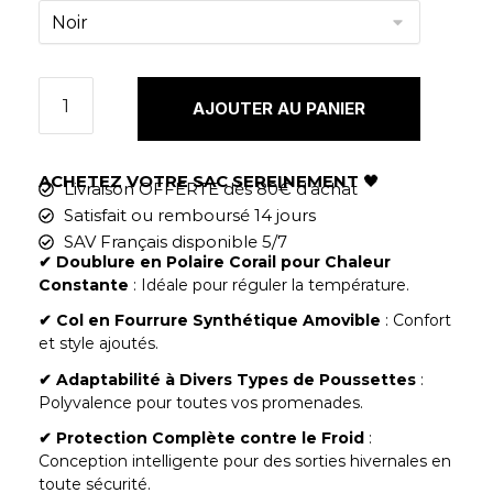
AJOUTER AU PANIER
ACHETEZ VOTRE SAC SEREINEMENT
🖤
Livraison OFFERTE dès 80€ d'achat
Satisfait ou remboursé 14 jours
SAV Français disponible 5/7
✔︎
Doublure en Polaire Corail pour Chaleur
Constante
: Idéale pour réguler la température.
✔︎ Col en Fourrure Synthétique Amovible
: Confort
et style ajoutés.
✔︎ Adaptabilité à Divers Types de Poussettes
:
Polyvalence pour toutes vos promenades.
✔︎ Protection Complète contre le Froid
:
Conception intelligente pour des sorties hivernales en
toute sécurité.