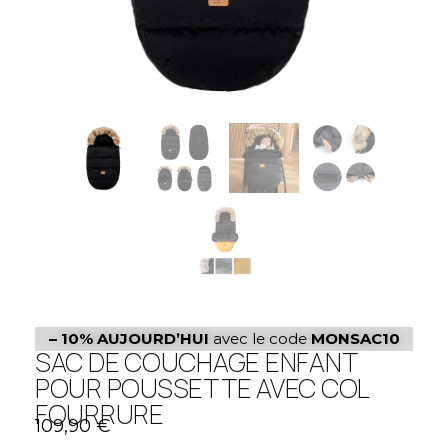
– 10%
AUJOURD’HUI
avec le code
MONSAC10
SAC DE COUCHAGE ENFANT
POUR POUSSETTE AVEC COL
FOURRURE
109,90
€