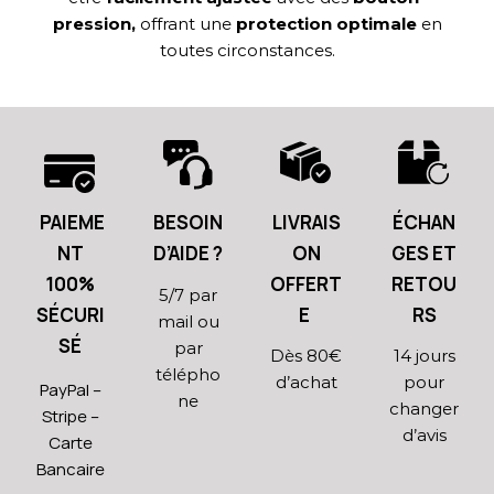
pression,
offrant une
protection optimale
en
toutes circonstances.
PAIEME
BESOIN
LIVRAIS
ÉCHAN
NT
D’AIDE ?
ON
GES ET
100%
OFFERT
RETOU
5/7 par
SÉCURI
E
RS
mail ou
SÉ
par
Dès 80€
14 jours
télépho
d’achat
pour
PayPal –
ne
changer
Stripe –
d’avis
Carte
Bancaire