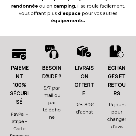
randonnée
ou en
camping,
il se roule facilement,
vous offrant plus
d’espace
pour vos autres
équipements.
PAIEME
BESOIN
LIVRAIS
ÉCHAN
NT
D’AIDE ?
ON
GES ET
100%
OFFERT
RETOU
5/7 par
SÉCURI
E
RS
mail ou
SÉ
par
Dès 80€
14 jours
télépho
d’achat
pour
PayPal –
ne
changer
Stripe –
d’avis
Carte
Bancaire