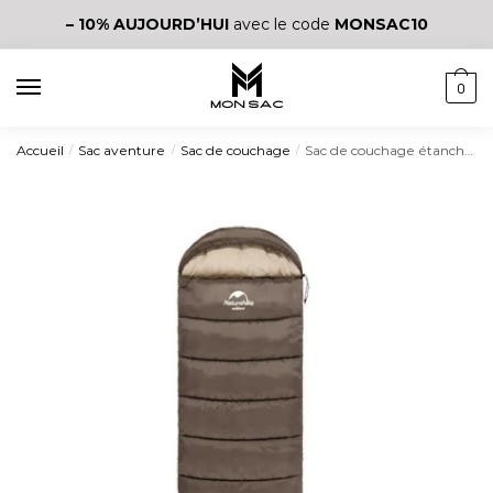
– 10%
AUJOURD’HUI
avec le code
MONSAC10
0
Accueil
Sac aventure
Sac de couchage
Sac de couchage étanche avec couette en coton
/
/
/