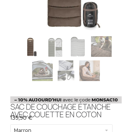
– 10%
AUJOURD’HUI
avec le code
MONSAC10
SAC DE COUCHAGE ÉTANCHE
AVEC COUETTE EN COTON
139,90
€