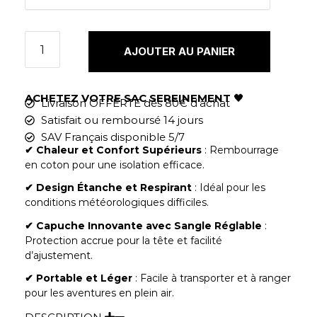
AJOUTER AU PANIER
ACHETEZ VOTRE SAC SEREINEMENT
🖤
Livraison OFFERTE dès 80€ d'achat
Satisfait ou remboursé 14 jours
SAV Français disponible 5/7
✔︎ Chaleur et Confort Supérieurs
: Rembourrage
en coton pour une isolation efficace.
✔︎ Design Étanche et Respirant
: Idéal pour les
conditions météorologiques difficiles.
✔︎ Capuche Innovante avec Sangle Réglable
:
Protection accrue pour la tête et facilité
d’ajustement.
✔︎ Portable et Léger
: Facile à transporter et à ranger
pour les aventures en plein air.