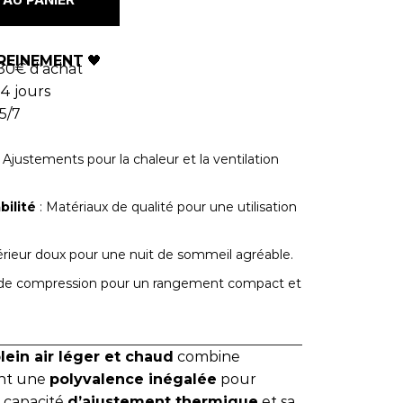
REINEMENT
🖤
80€ d'achat
4 jours
5/7
 Ajustements pour la chaleur et la ventilation
bilité
: Matériaux de qualité pour une utilisation
térieur doux pour une nuit de sommeil agréable.
 de compression pour un rangement compact et
ein air léger et chaud
combine
ant une
polyvalence inégalée
pour
 capacité
d’ajustement thermique
et sa