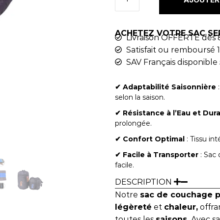
ACHETEZ VOTRE SAC SE
Livraison OFFERTE dès 
Satisfait ou remboursé 1
SAV Français disponible 
✔︎ Adaptabilité Saisonnière
:
selon la saison.
✔︎ Résistance à l’Eau et Dura
prolongée.
✔︎ Confort Optimal
: Tissu in
✔︎ Facile à Transporter
: Sac
facile.
DESCRIPTION
Notre
sac de couchage pl
légèreté
et
chaleur,
offr
toutes les
saisons.
Avec sa