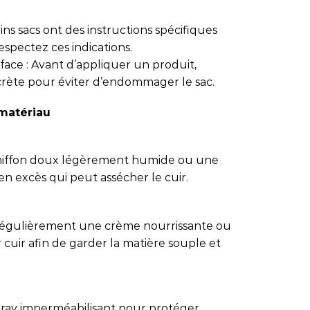
tains sacs ont des instructions spécifiques
espectez ces indications.
face : Avant d’appliquer un produit,
crète pour éviter d’endommager le sac.
 matériau
 chiffon doux légèrement humide ou une
en excès qui peut assécher le cuir.
 régulièrement une crème nourrissante ou
uir afin de garder la matière souple et
 spray imperméabilisant pour protéger