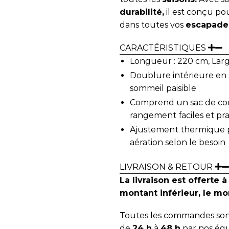
durabilité,
il est conçu p
dans toutes vos
escapade
CARACTÉRISTIQUES
Longueur : 220 cm, Larg
Doublure intérieure en 
sommeil paisible
Comprend un sac de com
rangement faciles et pr
Ajustement thermique po
aération selon le besoin
LIVRAISON & RETOUR
La livraison est offerte à
montant inférieur, le mon
Toutes les commandes sont
de
24 h
à
48 h
par nos équ