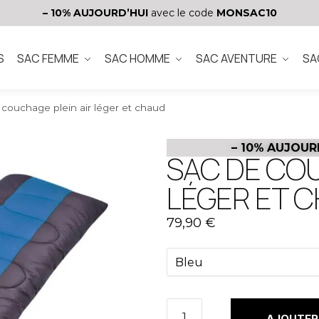
– 10%
AUJOURD’HUI
avec le code
MONSAC10
S
SAC FEMME
SAC HOMME
SAC AVENTURE
SA
 couchage plein air léger et chaud
– 10%
AUJOUR
SAC DE COU
LÉGER ET 
79,90
€
AJOUTER 