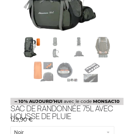
– 10%
AUJOURD’HUI
avec le code
MONSAC10
SAC DE RANDONNÉE 75L AVEC
HOUSSE DE PLUIE
129,90
€