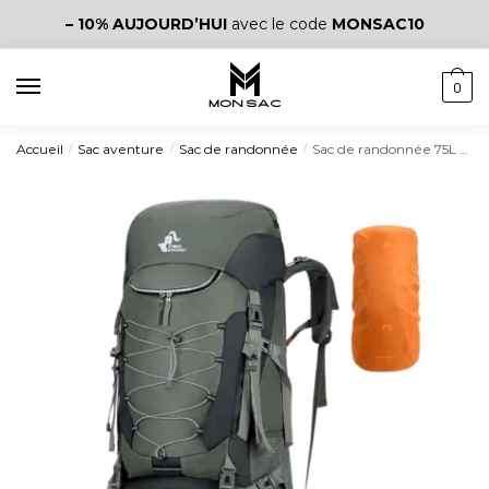
– 10%
AUJOURD’HUI
avec le code
MONSAC10
0
Accueil
Sac aventure
Sac de randonnée
Sac de randonnée 75L avec housse de pluie
/
/
/