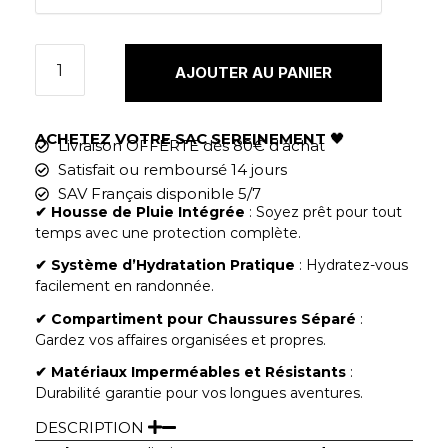
AJOUTER AU PANIER
ACHETEZ VOTRE SAC SEREINEMENT
🖤
Livraison OFFERTE dès 80€ d'achat
Satisfait ou remboursé 14 jours
SAV Français disponible 5/7
✔︎
Housse de Pluie Intégrée
: Soyez prêt pour tout
temps avec une protection complète.
✔︎ Système d’Hydratation Pratique
: Hydratez-vous
facilement en randonnée.
✔︎ Compartiment pour Chaussures Séparé
:
Gardez vos affaires organisées et propres.
✔︎ Matériaux Imperméables et Résistants
:
Durabilité garantie pour vos longues aventures.
DESCRIPTION