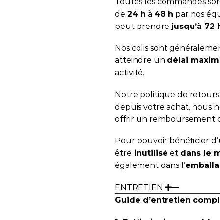
Toutes les commandes sont
de
24 h
à
48 h
par nos équ
peut prendre
jusqu’à 72
Nos colis sont généralemen
atteindre un
délai maxim
activité.
Notre politique de retour
depuis votre achat, nous
offrir un remboursement 
Pour pouvoir bénéficier d’u
être
inutilisé
et
dans le 
également dans l’
emballa
ENTRETIEN
Guide d’entretien compl