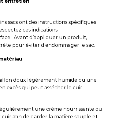
ut entretien
tains sacs ont des instructions spécifiques
espectez ces indications.
face : Avant d’appliquer un produit,
crète pour éviter d’endommager le sac.
 matériau
 chiffon doux légèrement humide ou une
en excès qui peut assécher le cuir.
 régulièrement une crème nourrissante ou
uir afin de garder la matière souple et