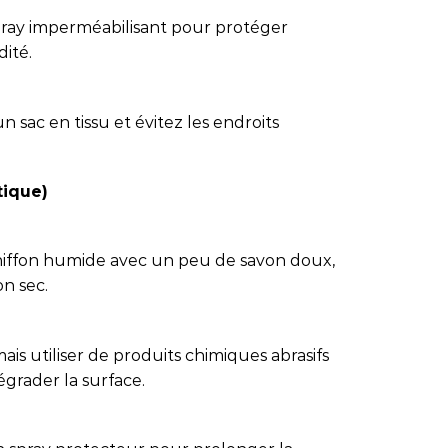
 spray imperméabilisant pour protéger
dité.
 sac en tissu et évitez les endroits
tique)
chiffon humide avec un peu de savon doux,
on sec.
amais utiliser de produits chimiques abrasifs
égrader la surface.