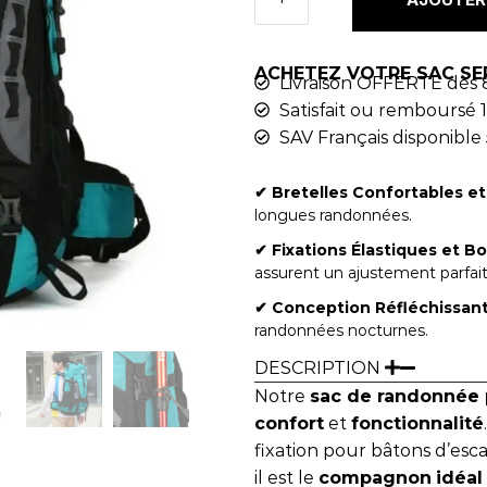
ACHETEZ VOTRE SAC SE
Livraison OFFERTE dès 
Satisfait ou remboursé 1
SAV Français disponible 
✔︎
Bretelles Confortables et
longues randonnées.
✔︎ Fixations Élastiques et B
assurent un ajustement parfait
✔︎ Conception Réfléchissan
randonnées nocturnes.
DESCRIPTION
Notre
sac de randonnée p
confort
et
fonctionnalité
fixation pour bâtons d’esc
il est le
compagnon
idéal