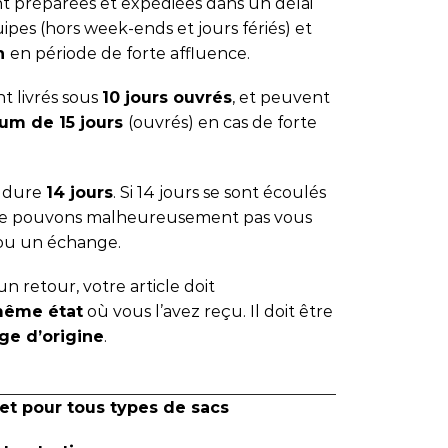
 préparées et expédiées dans un délai
ipes (hors week-ends et jours fériés) et
 h
en période de forte affluence.
t livrés sous
10 jours ouvrés
, et peuvent
um de 15 jours
(ouvrés) en cas de forte
s dure
14 jours
. Si 14 jours se sont écoulés
 ne pouvons malheureusement pas vous
ou un échange.
n retour, votre article doit
même état
où vous l’avez reçu. Il doit être
ge d’origine
.
et pour tous types de sacs