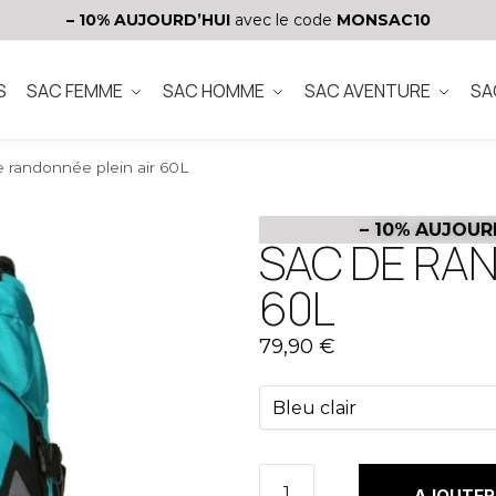
– 10%
AUJOURD’HUI
avec le code
MONSAC10
S
SAC FEMME
SAC HOMME
SAC AVENTURE
SA
 randonnée plein air 60L
– 10%
AUJOUR
SAC DE RAN
60L
79,90
€
AJOUTER 