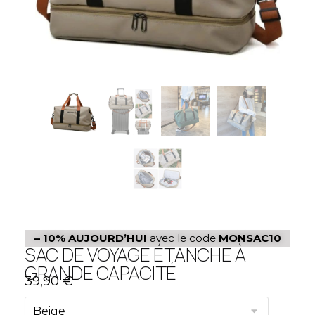
– 10%
AUJOURD’HUI
avec le code
MONSAC10
SAC DE VOYAGE ÉTANCHE À
GRANDE CAPACITÉ
39,90
€