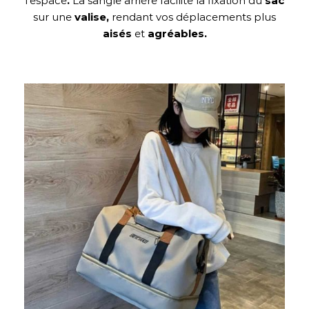
l’espace
.
La sangle arrière facilite la fixation du
sac
sur une
valise,
rendant vos déplacements plus
aisés
et
agréables.