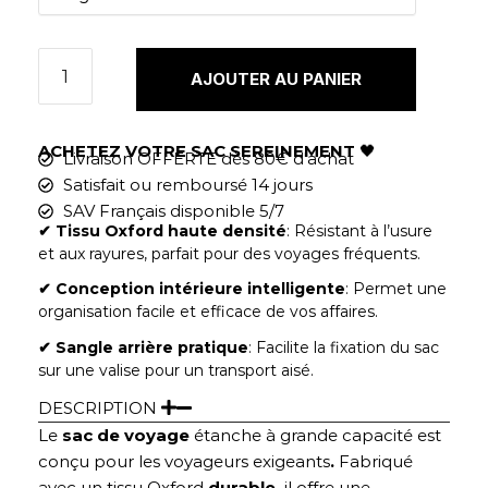
AJOUTER AU PANIER
ACHETEZ VOTRE SAC SEREINEMENT
🖤
Livraison OFFERTE dès 80€ d'achat
Satisfait ou remboursé 14 jours
SAV Français disponible 5/7
✔︎
Tissu Oxford haute densité
: Résistant à l’usure
et aux rayures, parfait pour des voyages fréquents.
✔︎ Conception intérieure intelligente
: Permet une
organisation facile et efficace de vos affaires.
✔︎ Sangle arrière pratique
: Facilite la fixation du sac
sur une valise pour un transport aisé.
DESCRIPTION
Le
sac de voyage
étanche à grande capacité est
conçu pour les voyageurs exigeants
.
Fabriqué
avec un tissu Oxford
durable,
il offre une