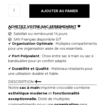
AJOUTER AU PANIER
ACHETEZ VOTRE SAC SEREINEMENT
🖤
Livraison OFFERTE dès 80€ d'achat
Satisfait ou remboursé 14 jours
SAV Français disponible 5/7
✔︎ Organisation Optimale
: Multiples compartiments
pour une organisation aisée de vos essentiels.
✔︎ Port Polyvalent
: Choix entre sac à main ou sac à
bandoulière pour un confort adapté.
✔︎ Durabilité et Qualité
: Matériaux résistants pour
une utilisation durable et fiable.
DESCRIPTION
Notre
sac à main
imprimé crocodile combine
esthétique moderne
et
fonctionnalité
exceptionnelle.
Doté de multiples
compartiments pour une
organisation
sans