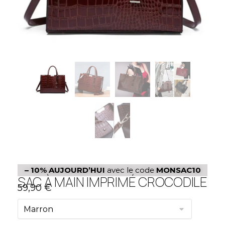
– 10%
AUJOURD’HUI
avec le code
MONSAC10
SAC À MAIN IMPRIMÉ CROCODILE
59,90
€