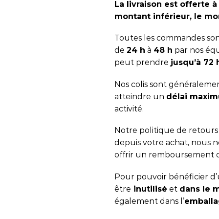
La livraison est offerte à
montant inférieur, le mon
Toutes les commandes sont
de
24 h
à
48 h
par nos équ
peut prendre
jusqu’à 72
Nos colis sont généralemen
atteindre un
délai maxim
activité.
Notre politique de retour
depuis votre achat, nous
offrir un remboursement 
Pour pouvoir bénéficier d’u
être
inutilisé
et
dans le 
également dans l’
emballa