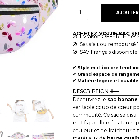
AJOUTER 
ACHETEZ VOTRE SAC SE
Livraison OFFERTE dès 
Satisfait ou remboursé 1
SAV Français disponible 
✔︎ Style multicolore tendan
✔︎ Grand espace de rangem
✔︎ Matière légère et durable
DESCRIPTION
Découvrez le
sac banan
véritable coup de cœur pour
commodité. Ce sac se dist
motifs papillon éclatants,
couleur et de fraîcheur à 
matériaux de
haute quali