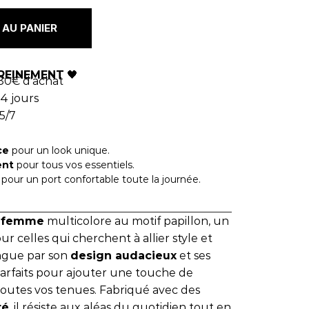
AU PANIER
REINEMENT
🖤
80€ d'achat
4 jours
5/7
ce
pour un look unique.
ent
pour tous vos essentiels.
pour un port confortable toute la journée.
e femme
multicolore au motif papillon, un
 celles qui cherchent à allier style et
ingue par son
design audacieux
et ses
 parfaits pour ajouter une touche de
toutes vos tenues. Fabriqué avec des
té
, il résiste aux aléas du quotidien tout en