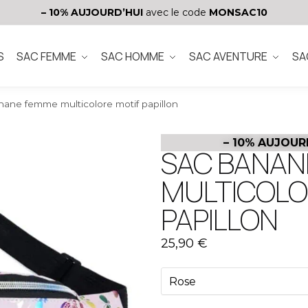
– 10%
AUJOURD’HUI
avec le code
MONSAC10
S
SAC FEMME
SAC HOMME
SAC AVENTURE
SA
nane femme multicolore motif papillon
– 10%
AUJOUR
SAC BANAN
MULTICOLO
PAPILLON
25,90
€