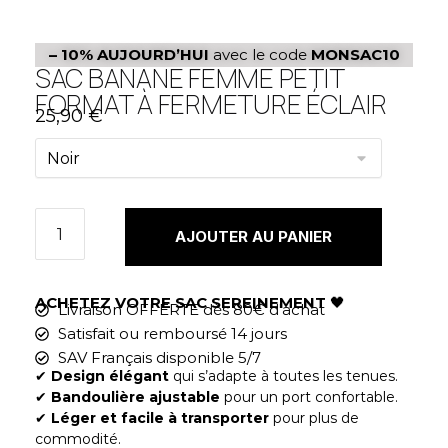
– 10%
AUJOURD’HUI
avec le code
MONSAC10
SAC BANANE FEMME PETIT
FORMAT À FERMETURE ÉCLAIR
25,90
€
AJOUTER AU PANIER
ACHETEZ VOTRE SAC SEREINEMENT
🖤
Livraison OFFERTE dès 80€ d'achat
Satisfait ou remboursé 14 jours
SAV Français disponible 5/7
✔︎
Design élégant
qui s’adapte à toutes les tenues.
✔︎
Bandoulière ajustable
pour un port confortable.
✔︎
Léger et facile à transporter
pour plus de
commodité.