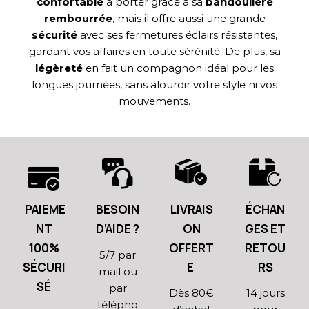
confortable
à porter grâce à sa
bandoulière
rembourrée
, mais il offre aussi une grande
sécurité
avec ses fermetures éclairs résistantes,
gardant vos affaires en toute sérénité. De plus, sa
légèreté
en fait un compagnon idéal pour les
longues journées, sans alourdir votre style ni vos
mouvements.
PAIEME
BESOIN
LIVRAIS
ÉCHAN
NT
D’AIDE ?
ON
GES ET
100%
OFFERT
RETOU
5/7 par
SÉCURI
E
RS
mail ou
SÉ
par
Dès 80€
14 jours
télépho