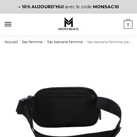
– 10%
AUJOURD’HUI
avec le code
MONSAC10
0
Accueil
Sac femme
Sac banane femme
Sac banane femme petit format à fermeture éclair
/
/
/