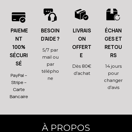
PAIEME
BESOIN
LIVRAIS
ÉCHAN
NT
D’AIDE ?
ON
GES ET
100%
OFFERT
RETOU
5/7 par
SÉCURI
E
RS
mail ou
SÉ
par
Dès 80€
14 jours
télépho
d’achat
pour
PayPal –
ne
changer
Stripe –
d’avis
Carte
Bancaire
À PROPOS