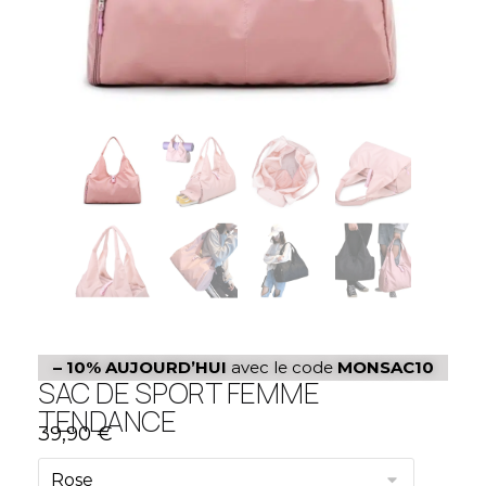
– 10%
AUJOURD’HUI
avec le code
MONSAC10
SAC DE SPORT FEMME
TENDANCE
39,90
€