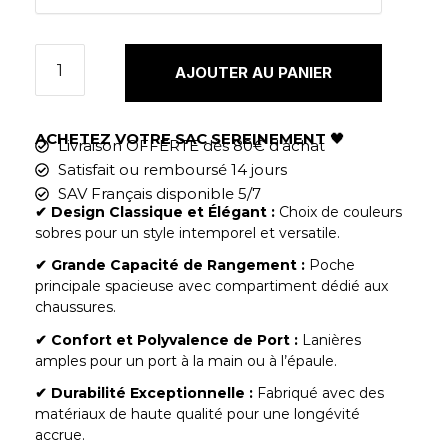
AJOUTER AU PANIER
ACHETEZ VOTRE SAC SEREINEMENT
🖤
Livraison OFFERTE dès 80€ d'achat
Satisfait ou remboursé 14 jours
SAV Français disponible 5/7
✔︎ Design Classique et Élégant :
Choix de couleurs
sobres pour un style intemporel et versatile.
✔︎ Grande Capacité de Rangement :
Poche
principale spacieuse avec compartiment dédié aux
chaussures.
✔︎ Confort et Polyvalence de Port :
Lanières
amples pour un port à la main ou à l’épaule.
✔︎ Durabilité Exceptionnelle :
Fabriqué avec des
matériaux de haute qualité pour une longévité
accrue.