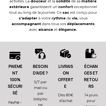
activités. La
douceur
et la
solidité
de sa
matière
extérieure
garantissent un
confort
exceptionnel
tout au long de la journée. Ce
sac
est conçu pour
s’adapter
à votre
rythme
de
vie,
vous
accompagnant
dans tous vos
déplacements
avec
aisance
et
élégance.
PAIEME
BESOIN
LIVRAIS
ÉCHAN
NT
D’AIDE ?
ON
GES ET
100%
OFFERT
RETOU
5/7 par
SÉCURI
E
RS
mail ou
SÉ
par
Dès 80€
14 jours
télépho
d’achat
pour
PayPal –
ne