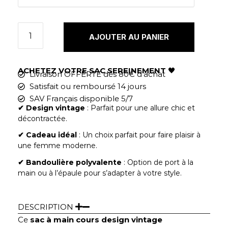
AJOUTER AU PANIER
ACHETEZ VOTRE SAC SEREINEMENT
🖤
Livraison OFFERTE dès 80€ d'achat
Satisfait ou remboursé 14 jours
SAV Français disponible 5/7
✔︎
Design vintage
: Parfait pour une allure chic et
décontractée.
✔︎ Cadeau idéal
: Un choix parfait pour faire plaisir à
une femme moderne.
✔︎ Bandoulière polyvalente
: Option de port à la
main ou à l’épaule pour s’adapter à votre style.
DESCRIPTION
Ce
sac à main cours design vintage