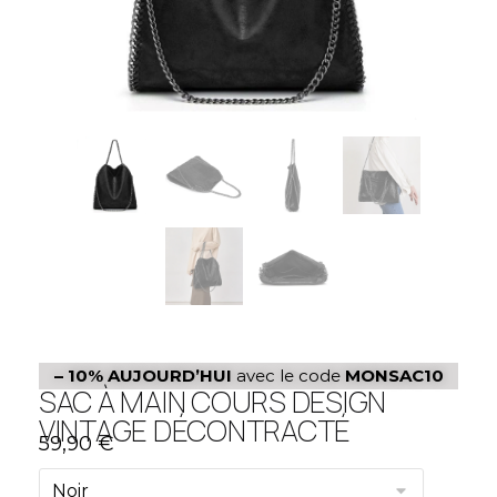
– 10%
AUJOURD’HUI
avec le code
MONSAC10
SAC À MAIN COURS DESIGN
VINTAGE DÉCONTRACTÉ
59,90
€