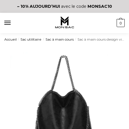
– 10%
AUJOURD’HUI
avec le code
MONSAC10
0
Accueil
Sac utilitaire
Sac à main cours
Sac à main cours design vintage décontracté
/
/
/