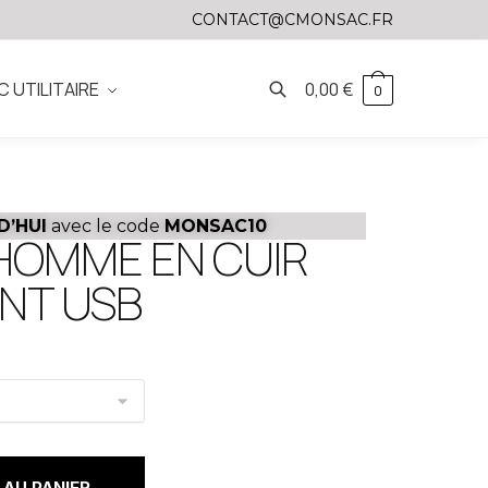
CONTACT@CMONSAC.FR
C UTILITAIRE
0,00
€
0
D’HUI
avec le code
MONSAC10
 HOMME EN CUIR
NT USB
AU PANIER