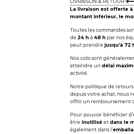
LIVRAISON & RETOUR
La livraison est offerte à
montant inférieur, le mon
Toutes les commandes sont
de
24 h
à
48 h
par nos équ
peut prendre
jusqu’à 72
Nos colis sont généralemen
atteindre un
délai maxim
activité.
Notre politique de retour
depuis votre achat, nous
offrir un remboursement 
Pour pouvoir bénéficier d’u
être
inutilisé
et
dans le 
également dans l’
emballa