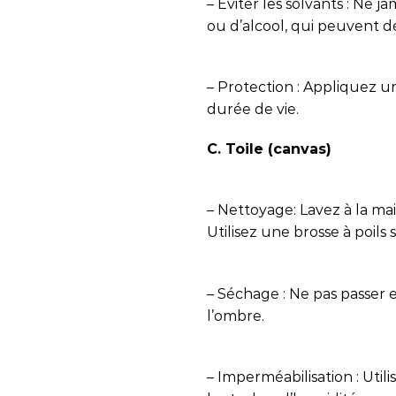
– Éviter les solvants : Ne j
ou d’alcool, qui peuvent d
– Protection : Appliquez u
durée de vie.
C. Toile (canvas)
– Nettoyage: Lavez à la ma
Utilisez une brosse à poils
– Séchage : Ne pas passer en
l’ombre.
– Imperméabilisation : Util