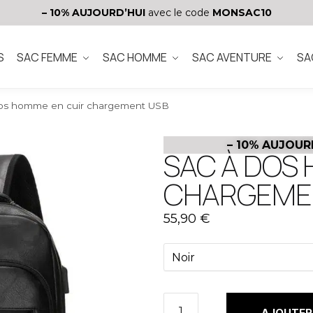
– 10%
AUJOURD’HUI
avec le code
MONSAC10
S
SAC FEMME
SAC HOMME
SAC AVENTURE
SA
dos homme en cuir chargement USB
– 10%
AUJOUR
SAC À DOS
CHARGEME
55,90
€
AJOUTER 