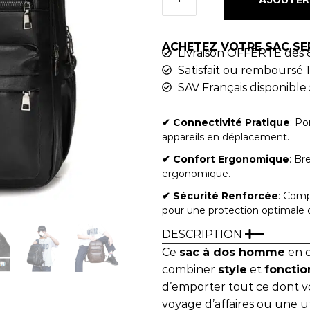
ACHETEZ VOTRE SAC SE
Livraison OFFERTE dès 
Satisfait ou remboursé 1
SAV Français disponible 
✔︎ Connectivité Pratique
: Po
appareils en déplacement.
✔︎ Confort Ergonomique
: Br
ergonomique.
✔︎ Sécurité Renforcée
: Comp
pour une protection optimale 
DESCRIPTION
Ce
sac à dos homme
en c
combiner
style
et
fonctio
d’emporter tout ce dont vo
voyage d’affaires ou une ut