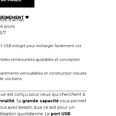
REINEMENT
🖤
80€ d'achat
4 jours
5/7
rt USB intégré pour recharger facilement vos
etelles rembourrées ajustables et conception
artiments verrouillables et construction robuste
de vos biens.
uir est conçu pour ceux qui cherchent à
nnalité
. Sa
grande capacité
vous permet
us avez besoin, que ce soit pour un
ilisation quotidienne. Le
port USB