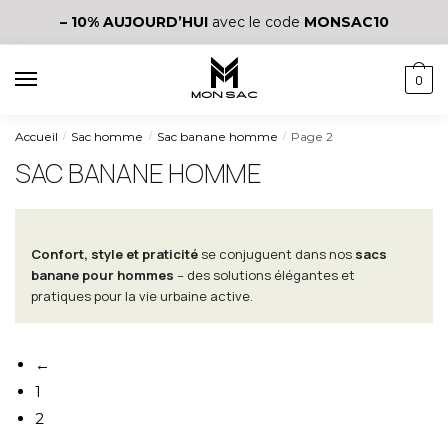
– 10%
AUJOURD’HUI
avec le code
MONSAC10
0
Accueil
Sac homme
Sac banane homme
Page 2
/
/
/
SAC BANANE HOMME
Confort, style et praticité
se conjuguent dans nos
sacs
banane pour hommes
– des solutions élégantes et
pratiques pour la vie urbaine active.
←
1
2