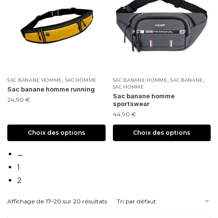
,
,
,
SAC BANANE HOMME
SAC HOMME
SAC BANANE HOMME
SAC BANANE
SAC HOMME
Sac banane homme running
Sac banane homme
24,90
€
sportswear
44,90
€
Choix des options
Choix des options
←
1
2
Affichage de 17–20 sur 20 résultats