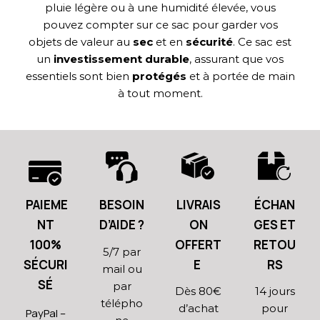
pluie légère ou à une humidité élevée, vous
pouvez compter sur ce sac pour garder vos
objets de valeur au
sec
et en
sécurité
. Ce sac est
un
investissement
durable
, assurant que vos
essentiels sont bien
protégés
et à portée de main
à tout moment.
PAIEME
BESOIN
LIVRAIS
ÉCHAN
NT
D’AIDE ?
ON
GES ET
100%
OFFERT
RETOU
5/7 par
SÉCURI
E
RS
mail ou
SÉ
par
Dès 80€
14 jours
télépho
d’achat
pour
PayPal –