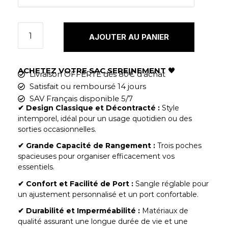
AJOUTER AU PANIER
ACHETEZ VOTRE SAC SEREINEMENT
🖤
Livraison OFFERTE dès 80€ d'achat
Satisfait ou remboursé 14 jours
SAV Français disponible 5/7
✔︎ Design Classique et Décontracté :
Style
intemporel, idéal pour un usage quotidien ou des
sorties occasionnelles.
✔︎ Grande Capacité de Rangement :
Trois poches
spacieuses pour organiser efficacement vos
essentiels.
✔︎ Confort et Facilité de Port :
Sangle réglable pour
un ajustement personnalisé et un port confortable.
✔︎ Durabilité et Imperméabilité :
Matériaux de
qualité assurant une longue durée de vie et une