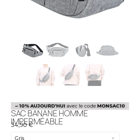
– 10%
AUJOURD’HUI
avec le code
MONSAC10
SAC BANANE HOMME
IMPERMÉABLE
34,90
€