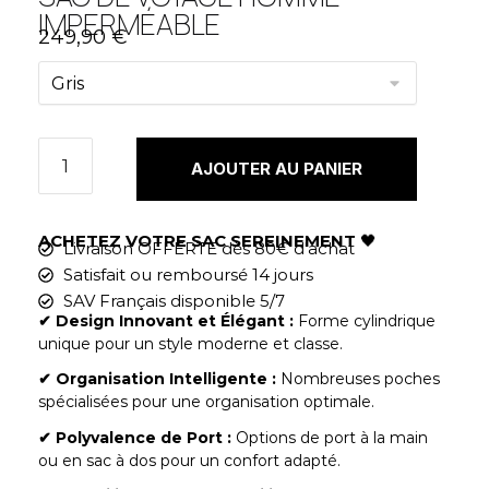
IMPERMÉABLE
249,90
€
AJOUTER AU PANIER
ACHETEZ VOTRE SAC SEREINEMENT
🖤
Livraison OFFERTE dès 80€ d'achat
Satisfait ou remboursé 14 jours
SAV Français disponible 5/7
✔︎ Design Innovant et Élégant :
Forme cylindrique
unique pour un style moderne et classe.
✔︎ Organisation Intelligente :
Nombreuses poches
spécialisées pour une organisation optimale.
✔︎ Polyvalence de Port :
Options de port à la main
ou en sac à dos pour un confort adapté.