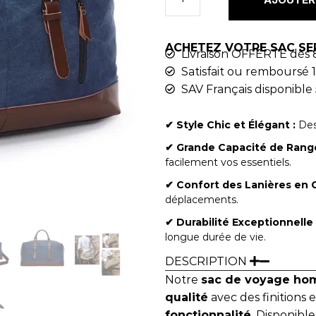
ACHETEZ VOTRE SAC SE
Livraison OFFERTE dès 
Satisfait ou remboursé 1
SAV Français disponible 
✔︎ Style Chic et Élégant :
Desi
✔︎ Grande Capacité de Rang
facilement vos essentiels.
✔︎ Confort des Lanières en C
déplacements.
✔︎ Durabilité Exceptionnelle 
longue durée de vie.
DESCRIPTION
Notre
sac de voyage h
qualité
avec des finitions 
fonctionnalité
. Disponible