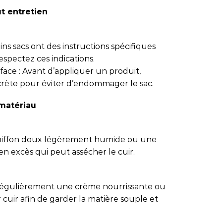
ut entretien
tains sacs ont des instructions spécifiques
espectez ces indications.
face : Avant d’appliquer un produit,
crète pour éviter d’endommager le sac.
 matériau
 chiffon doux légèrement humide ou une
en excès qui peut assécher le cuir.
 régulièrement une crème nourrissante ou
uir afin de garder la matière souple et