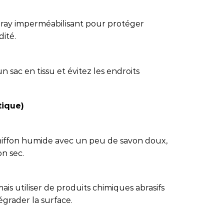
 spray imperméabilisant pour protéger
dité.
 sac en tissu et évitez les endroits
tique)
chiffon humide avec un peu de savon doux,
on sec.
amais utiliser de produits chimiques abrasifs
égrader la surface.