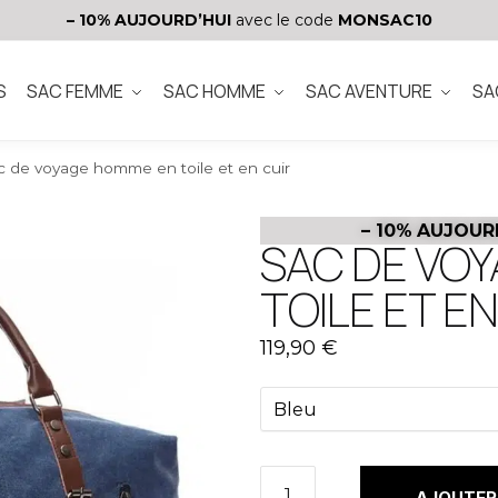
– 10%
AUJOURD’HUI
avec le code
MONSAC10
S
SAC FEMME
SAC HOMME
SAC AVENTURE
SA
c de voyage homme en toile et en cuir
– 10%
AUJOUR
SAC DE VO
TOILE ET EN
119,90
€
AJOUTER 