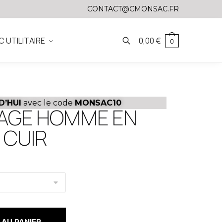
CONTACT@CMONSAC.FR
C UTILITAIRE
0,00
€
0
D’HUI
avec le code
MONSAC10
YAGE HOMME EN
 CUIR
AU PANIER