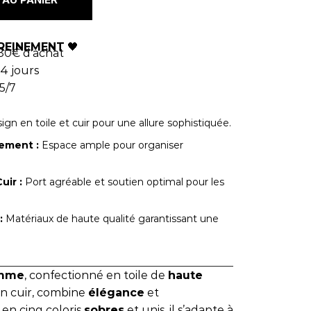
REINEMENT
🖤
80€ d'achat
4 jours
5/7
gn en toile et cuir pour une allure sophistiquée.
ement :
Espace ample pour organiser
uir :
Port agréable et soutien optimal pour les
:
Matériaux de haute qualité garantissant une
omme
, confectionné en toile de
haute
en cuir, combine
élégance
et
 en cinq coloris
sobres
et unis, il s’adapte à