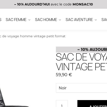
– 10%
AUJOURD’HUI
avec le code
MONSAC10
S
SAC FEMME
SAC HOMME
SAC AVENTURE
SA
c de voyage homme vintage petit format
– 10%
AUJOUR
SAC DE VO
VINTAGE PE
59,90
€
AJOUTER 