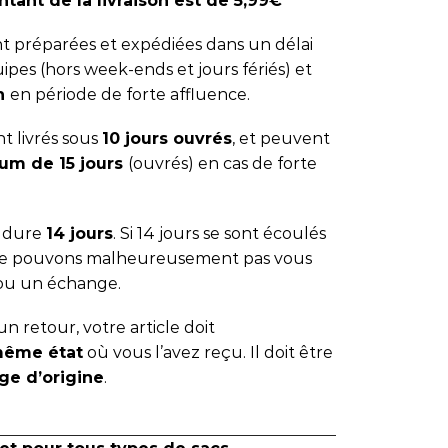
tant de la livraison est de 5,99€
 préparées et expédiées dans un délai
ipes (hors week-ends et jours fériés) et
 h
en période de forte affluence.
t livrés sous
10 jours ouvrés
, et peuvent
um de 15 jours
(ouvrés) en cas de forte
s dure
14 jours
. Si 14 jours se sont écoulés
 ne pouvons malheureusement pas vous
ou un échange.
n retour, votre article doit
même état
où vous l’avez reçu. Il doit être
ge d’origine
.