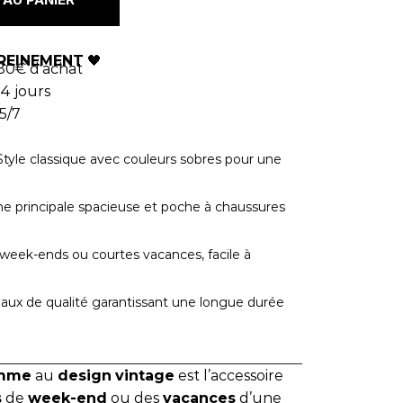
REINEMENT
🖤
80€ d'achat
4 jours
5/7
tyle classique avec couleurs sobres pour une
 principale spacieuse et poche à chaussures
week-ends ou courtes vacances, facile à
aux de qualité garantissant une longue durée
omme
au
design
vintage
est l’accessoire
s
de
week-end
ou des
vacances
d’une