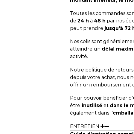
montant inférieur, le mon
Toutes les commandes sont
de
24 h
à
48 h
par nos équ
peut prendre
jusqu’à 72
Nos colis sont généralemen
atteindre un
délai maxim
activité.
Notre politique de retour
depuis votre achat, nous
offrir un remboursement 
Pour pouvoir bénéficier d’u
être
inutilisé
et
dans le 
également dans l’
emballa
ENTRETIEN