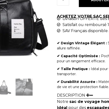
ACHETEZ VOTRE SAC SE
Livraison OFFERTE dès 
Satisfait ou remboursé 1
SAV Français disponible 
✔︎ Design Vintage Élégant :
S
allure raffinée.
✔︎ Capacité Optimisée :
Poche
pour un rangement efficace.
✔︎ Taille Pratique :
Idéal pour 
transporter.
✔︎ Durabilité Assurée :
Matéri
de vie et une protection fiable.
DESCRIPTION
Notre
sac de voyage h
idéal
pour des
escapade