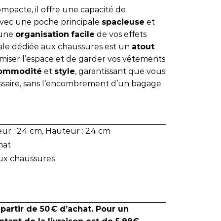
ompacte, il offre une capacité de
vec une poche principale
spacieuse
et
 une
organisation
facile
de vos effets
rale dédiée aux chaussures est un
atout
imiser l’espace et de garder vos vêtements
ommodité
et
style
, garantissant que vous
ssaire, sans l’encombrement d’un bagage
ur : 24 cm, Hauteur : 24 cm
mat
aux chaussures
 partir de 50 € d’achat. Pour un