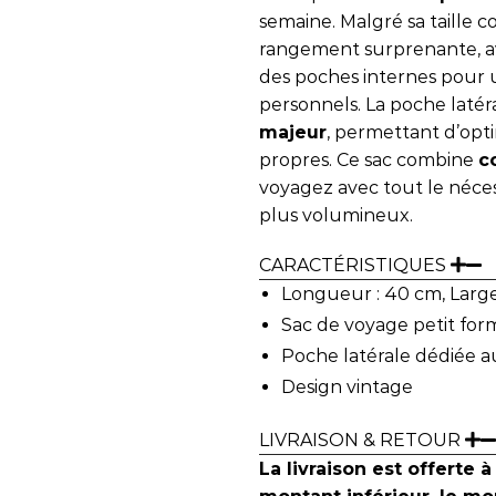
semaine. Malgré sa taille c
rangement surprenante, a
des poches internes pour
personnels. La poche laté
majeur
, permettant d’opt
propres. Ce sac combine
c
voyagez avec tout le néce
plus volumineux.
CARACTÉRISTIQUES
Longueur : 40 cm, Large
Sac de voyage petit for
Poche latérale dédiée 
Design vintage
LIVRAISON & RETOUR
La livraison est offerte à