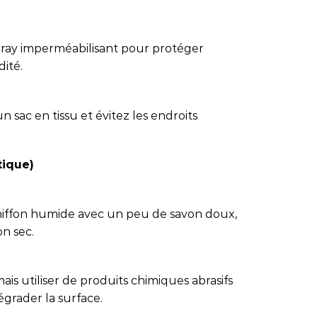
 spray imperméabilisant pour protéger
dité.
 sac en tissu et évitez les endroits
tique)
chiffon humide avec un peu de savon doux,
on sec.
amais utiliser de produits chimiques abrasifs
égrader la surface.