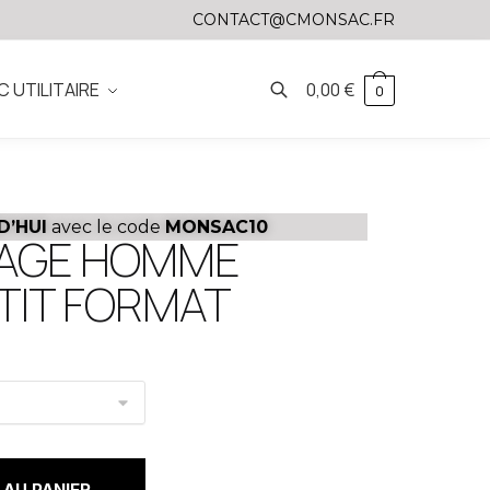
CONTACT@CMONSAC.FR
C UTILITAIRE
0,00
€
0
D’HUI
avec le code
MONSAC10
YAGE HOMME
TIT FORMAT
AU PANIER