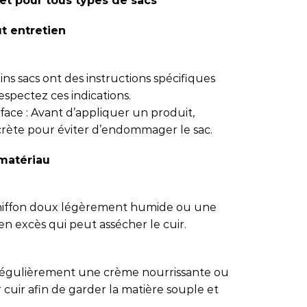
et pour tous types de sacs
ut entretien
tains sacs ont des instructions spécifiques
espectez ces indications.
face : Avant d’appliquer un produit,
crète pour éviter d’endommager le sac.
 matériau
 chiffon doux légèrement humide ou une
en excès qui peut assécher le cuir.
 régulièrement une crème nourrissante ou
uir afin de garder la matière souple et