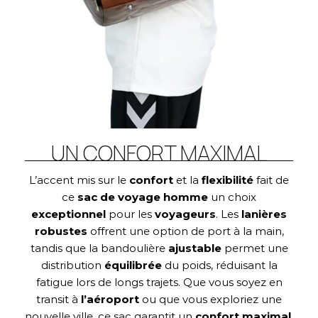
UN CONFORT MAXIMAL
L’accent mis sur le
confort
et la
flexibilité
fait de
ce
sac de voyage homme
un choix
exceptionnel
pour les
voyageurs
. Les
lanières
robustes
offrent une option de port à la main,
tandis que la bandoulière
ajustable
permet une
distribution
équilibrée
du poids, réduisant la
fatigue lors de longs trajets. Que vous soyez en
transit à
l’aéroport
ou que vous exploriez une
nouvelle ville, ce sac garantit un
confort
maximal
,