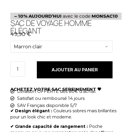
– 10%
AUJOURD’HUI
avec le code
MONSAC10
SAC DE VOYAGE HOMME
ÉLÉGANT
49,90
€
AJOUTER AU PANIER
ACHETEZ VOTRE SAC SEREINEMENT
🖤
Livraison OFFERTE dès 80€ d'achat
Satisfait ou remboursé 14 jours
SAV Français disponible 5/7
✔︎ Design élégant :
Couleurs sobres mais brillantes
pour un look chic et moderne.
✔︎ Grande capacité de rangement :
Poche