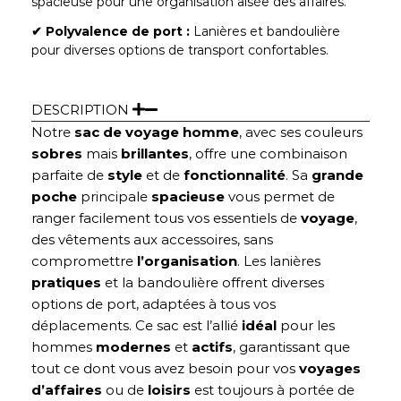
spacieuse pour une organisation aisée des affaires.
✔︎ Polyvalence de port :
Lanières et bandoulière
pour diverses options de transport confortables.
DESCRIPTION
Notre
sac de voyage homme
, avec ses couleurs
sobres
mais
brillantes
, offre une combinaison
parfaite de
style
et de
fonctionnalité
. Sa
grande
poche
principale
spacieuse
vous permet de
ranger facilement tous vos essentiels de
voyage
,
des vêtements aux accessoires, sans
compromettre
l’organisation
. Les lanières
pratiques
et la bandoulière offrent diverses
options de port, adaptées à tous vos
déplacements. Ce sac est l’allié
idéal
pour les
hommes
modernes
et
actifs
, garantissant que
tout ce dont vous avez besoin pour vos
voyages
d’affaires
ou de
loisirs
est toujours à portée de