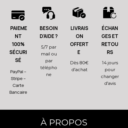
PAIEME
BESOIN
LIVRAIS
ÉCHAN
NT
D’AIDE ?
ON
GES ET
100%
OFFERT
RETOU
5/7 par
SÉCURI
E
RS
mail ou
SÉ
par
Dès 80€
14 jours
télépho
d’achat
pour
PayPal –
ne
changer
Stripe –
d’avis
Carte
Bancaire
À PROPOS