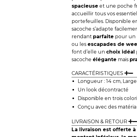
spacieuse
et une poche f
accueillir tous vos essenti
portefeuilles. Disponible en
sacoche s’adapte facilement
rendant
parfaite
pour un 
ou les
escapades de we
font d’elle un
choix idéal
sacoche
élégante
mais
pr
CARACTÉRISTIQUES
Longueur : 14 cm, Largeu
Un look décontracté
Disponible en trois color
Conçu avec des matéria
LIVRAISON & RETOUR
La livraison est offerte à