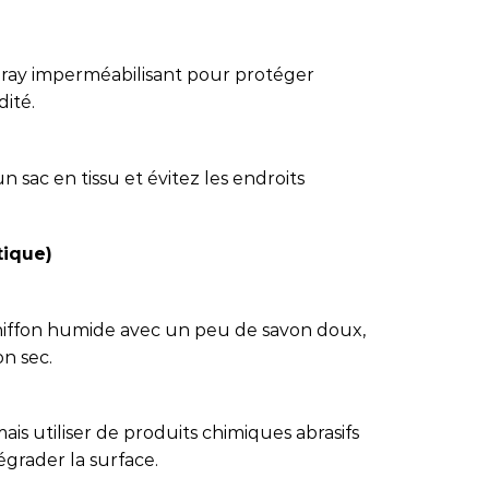
 spray imperméabilisant pour protéger
dité.
 sac en tissu et évitez les endroits
tique)
chiffon humide avec un peu de savon doux,
on sec.
amais utiliser de produits chimiques abrasifs
égrader la surface.