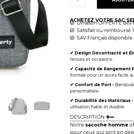
ACHETEZ VOTRE SAC SE
Livraison OFFERTE dès 
Satisfait ou remboursé 1
SAV Français disponible 
✔︎ Design Décontracté et Él
tenues et occasions.
✔︎ Capacité de Rangement P
frontale pour un accès facile au
✔︎ Confort de Port :
Bandouliè
personnalisée.
✔︎ Durabilité des Matériaux :
utilisation fiable et durable.
DESCRIPTION
Notre
sacoche homme
of
pour ceux qui sont en dé