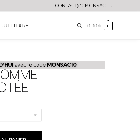
CONTACT@CMONSAC.FR
C UTILITAIRE
0,00
€
0
D’HUI
avec le code
MONSAC10
HOMME
CTÉE
AU PANIER