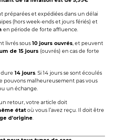
tant de la livraison est de 5,99€
 préparées et expédiées dans un délai
ipes (hors week-ends et jours fériés) et
 h
en période de forte affluence.
t livrés sous
10 jours ouvrés
, et peuvent
um de 15 jours
(ouvrés) en cas de forte
s dure
14 jours
. Si 14 jours se sont écoulés
 ne pouvons malheureusement pas vous
ou un échange.
n retour, votre article doit
même état
où vous l’avez reçu. Il doit être
ge d’origine
.