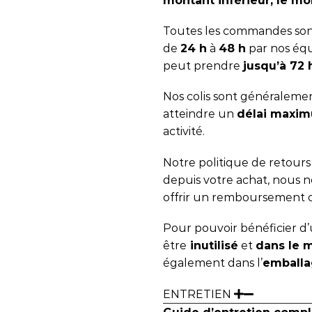
montant inférieur, le mon
Toutes les commandes sont
de
24 h
à
48 h
par nos équ
peut prendre
jusqu’à 72
Nos colis sont généralemen
atteindre un
délai maxim
activité.
Notre politique de retour
depuis votre achat, nous
offrir un remboursement 
Pour pouvoir bénéficier d’u
être
inutilisé
et
dans le 
également dans l’
emballa
ENTRETIEN