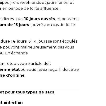
ipes (hors week-ends et jours fériés) et
 h
en période de forte affluence.
t livrés sous
10 jours ouvrés
, et peuvent
um de 15 jours
(ouvrés) en cas de forte
s dure
14 jours
. Si 14 jours se sont écoulés
 ne pouvons malheureusement pas vous
ou un échange.
n retour, votre article doit
même état
où vous l’avez reçu. Il doit être
ge d’origine
.
et pour tous types de sacs
ut entretien