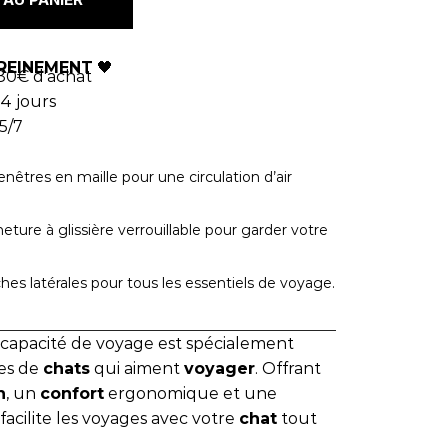
REINEMENT
🖤
80€ d'achat
4 jours
5/7
nêtres en maille pour une circulation d’air
ture à glissière verrouillable pour garder votre
es latérales pour tous les essentiels de voyage.
capacité de voyage est spécialement
res de
chats
qui aiment
voyager
. Offrant
n
, un
confort
ergonomique et une
facilite les voyages avec votre
chat
tout