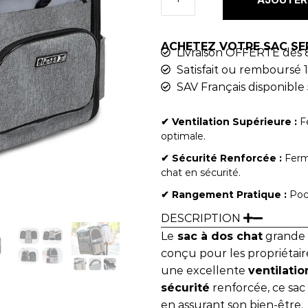
ACHETEZ VOTRE SAC SE
Livraison OFFERTE dès 
Satisfait ou remboursé 1
SAV Français disponible 
✔︎ Ventilation Supérieure :
Fe
optimale.
✔︎ Sécurité Renforcée :
Ferme
chat en sécurité.
✔︎ Rangement Pratique :
Poch
DESCRIPTION
Le
sac à dos chat
grande 
conçu pour les propriétai
une excellente
ventilatio
sécurité
renforcée, ce sac 
en assurant son bien-être.