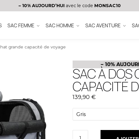
– 10%
AUJOURD’HUI
avec le code
MONSAC10
S
SAC FEMME
SAC HOMME
SAC AVENTURE
SA
chat grande capacité de voyage
– 10%
AUJOUR
SAC À DOS
CAPACITÉ D
139,90
€
AJOUTER 