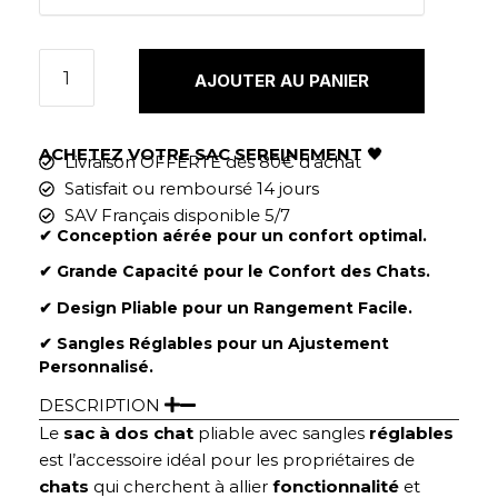
AJOUTER AU PANIER
ACHETEZ VOTRE SAC SEREINEMENT
🖤
Livraison OFFERTE dès 80€ d'achat
Satisfait ou remboursé 14 jours
SAV Français disponible 5/7
✔︎ Conception aérée pour un confort optimal.
✔︎ Grande Capacité pour le Confort des Chats.
✔︎ Design Pliable pour un Rangement Facile.
✔︎ Sangles Réglables pour un Ajustement
Personnalisé.
DESCRIPTION
Le
sac à dos chat
pliable avec sangles
réglables
est l’accessoire idéal pour les propriétaires de
chats
qui cherchent à allier
fonctionnalité
et