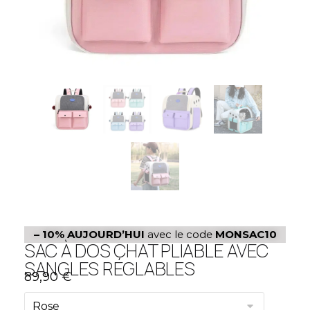
– 10%
AUJOURD’HUI
avec le code
MONSAC10
SAC À DOS CHAT PLIABLE AVEC
SANGLES RÉGLABLES
89,90
€