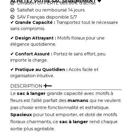
ACHETEZ VOTRE SAC SEREINEMENT
🖤
Livraison OFFERTE dès 80€ d'achat
Satisfait ou remboursé 14 jours
SAV Français disponible 5/7
✔︎ Grande Capacité :
Transportez tout le nécessaire
sans compromis.
✔︎ Design Attrayant :
Motifs floraux pour une
élégance quotidienne.
✔︎ Confort Assuré :
Portez-le sans effort, peu
importe la charge.
✔︎ Pratique au Quotidien :
Accès facile et
organisation intuitive.
DESCRIPTION
Le
sac à langer
grande capacité avec motifs à
fleurs est l’allié parfait des
mamans
qui ne veulent
pas choisir entre fonctionnalité et esthétique.
Spacieux
pour tout emporter, et doté de motifs
floraux charmants, ce
sac à langer
rend chaque
sortie plus agréable.