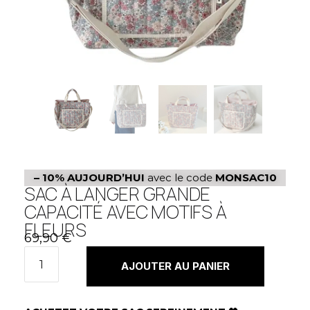
– 10%
AUJOURD’HUI
avec le code
MONSAC10
SAC À LANGER GRANDE
CAPACITÉ AVEC MOTIFS À
FLEURS
69,90
€
AJOUTER AU PANIER