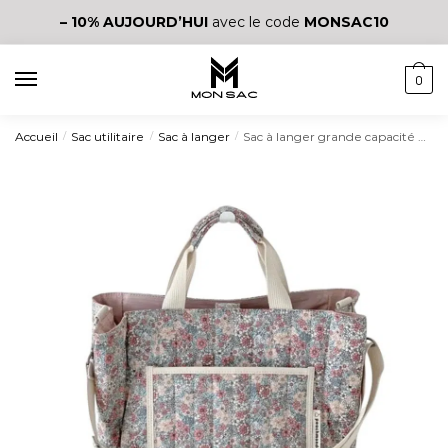
– 10%
AUJOURD’HUI
avec le code
MONSAC10
0
Accueil
Sac utilitaire
Sac à langer
Sac à langer grande capacité avec motifs à fleurs
/
/
/