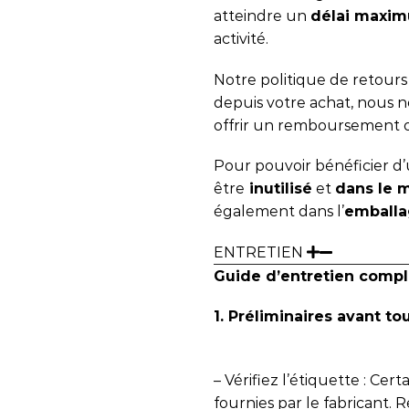
atteindre un
délai maxim
activité.
Notre politique de retour
depuis votre achat, nous
offrir un remboursement 
Pour pouvoir bénéficier d’u
être
inutilisé
et
dans le 
également dans l’
emballa
ENTRETIEN
Guide d’entretien compl
1. Préliminaires avant to
– Vérifiez l’étiquette : Cer
fournies par le fabricant. R