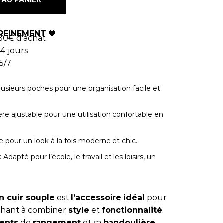
REINEMENT
🖤
80€ d'achat
4 jours
5/7
lusieurs poches pour une organisation facile et
re ajustable pour une utilisation confortable en
e pour un look à la fois moderne et chic.
: Adapté pour l’école, le travail et les loisirs, un
n cuir souple
est
l’accessoire
idéal
pour
hant à combiner
style
et
fonctionnalité
.
ents
de
rangement
et sa
bandoulière