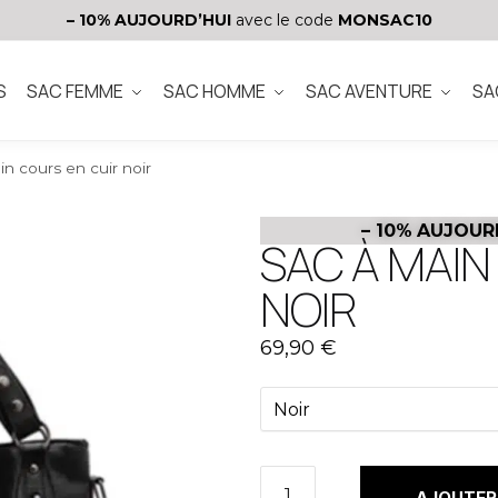
– 10%
AUJOURD’HUI
avec le code
MONSAC10
S
SAC FEMME
SAC HOMME
SAC AVENTURE
SA
in cours en cuir noir
– 10%
AUJOUR
SAC À MAIN
NOIR
69,90
€
AJOUTER 