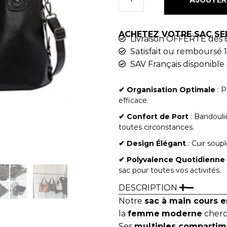
ACHETEZ VOTRE SAC SE
Livraison OFFERTE dès 
Satisfait ou remboursé 1
SAV Français disponible 
✔︎ Organisation Optimale
: P
efficace.
✔︎ Confort de Port
: Bandouliè
toutes circonstances.
✔︎ Design Élégant
: Cuir soupl
✔︎ Polyvalence Quotidienne
sac pour toutes vos activités.
DESCRIPTION
Notre
sac à main cours e
la
femme
moderne
cherc
Ses
multiples compartim