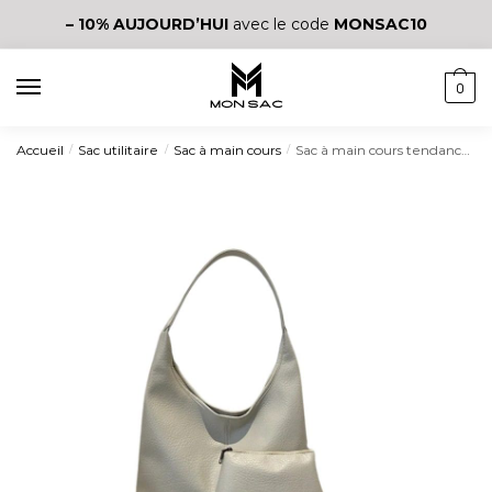
– 10%
AUJOURD’HUI
avec le code
MONSAC10
0
Accueil
Sac utilitaire
Sac à main cours
Sac à main cours tendance ensemble de deux pièces
/
/
/