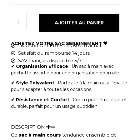
AJOUTER AU PANIER
ACHETEZ VOTRE SAC SEREINEMENT
🖤
Livraison OFFERTE dès 80€ d'achat
Satisfait ou remboursé 14 jours
SAV Français disponible 5/7
✔︎
Organisation Efficace
: Un sac à main avec
pochette assortie pour une organisation optimale.
✔︎ Style Polyvalent
: Portez-le à la main ou à l’épaule
pour s’adapter à toutes les occasions.
✔︎ Résistance et Confort
: Conçu pour être léger et
durable, parfait pour un usage quotidien.
DESCRIPTION
Ce
sac à main cours
tendance ensemble de