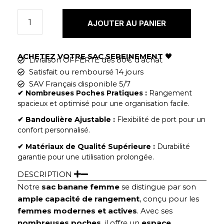
AJOUTER AU PANIER
ACHETEZ VOTRE SAC SEREINEMENT
🖤
Livraison OFFERTE dès 80€ d'achat
Satisfait ou remboursé 14 jours
SAV Français disponible 5/7
✔︎ Nombreuses Poches Pratiques :
Rangement
spacieux et optimisé pour une organisation facile.
✔︎ Bandoulière Ajustable :
Flexibilité de port pour un
confort personnalisé.
✔︎ Matériaux de Qualité Supérieure :
Durabilité
garantie pour une utilisation prolongée.
DESCRIPTION
Notre
sac banane femme
se distingue par son
ample capacité de rangement
, conçu pour les
femmes modernes et actives
. Avec ses
nombreuses poches
, il offre un
espace