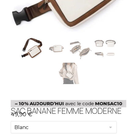
– 10%
AUJOURD’HUI
avec le code
MONSAC10
SAC BANANE FEMME MODERNE
49,90
€