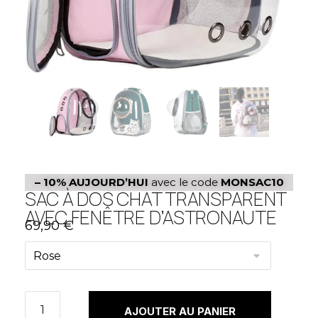
– 10%
AUJOURD’HUI
avec le code
MONSAC10
SAC À DOS CHAT TRANSPARENT
AVEC FENÊTRE D’ASTRONAUTE
69,90
€
AJOUTER AU PANIER