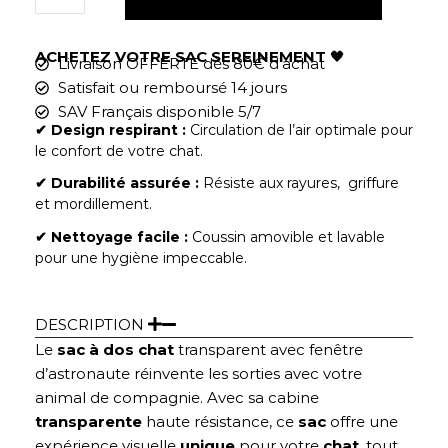
ACHETEZ VOTRE SAC SEREINEMENT
🖤
Livraison OFFERTE dès 80€ d'achat
Satisfait ou remboursé 14 jours
SAV Français disponible 5/7
✔︎ Design respirant :
Circulation de l’air optimale pour
le confort de votre chat.
✔︎ Durabilité assurée :
Résiste aux rayures, griffure
et mordillement.
✔︎ Nettoyage facile :
Coussin amovible et lavable
pour une hygiène impeccable.
DESCRIPTION
Le
sac à dos chat
transparent avec fenêtre
d’astronaute réinvente les sorties avec votre
animal de compagnie. Avec sa cabine
transparente
haute résistance, ce
sac
offre une
expérience visuelle
unique
pour votre
chat
, tout