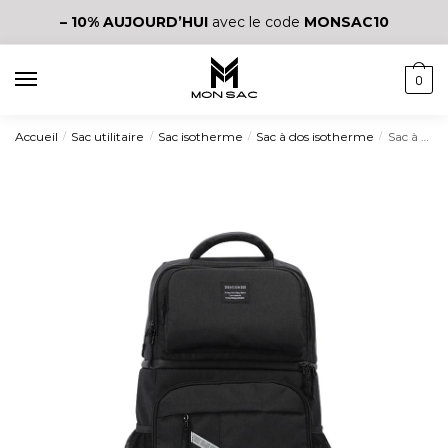
– 10%
AUJOURD’HUI
avec le code
MONSAC10
0
Accueil
Sac utilitaire
Sac isotherme
Sac à dos isotherme
Sac à dos isotherme à deux compartiments multifonction
/
/
/
/