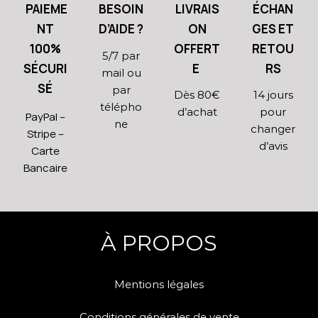
PAIEME
BESOIN
LIVRAIS
ÉCHAN
NT
D’AIDE ?
ON
GES ET
100%
OFFERT
RETOU
5/7 par
SÉCURI
E
RS
mail ou
SÉ
par
Dès 80€
14 jours
télépho
d’achat
pour
PayPal –
ne
changer
Stripe –
d’avis
Carte
Bancaire
À PROPOS
Mentions légales
Conditions générales de vente