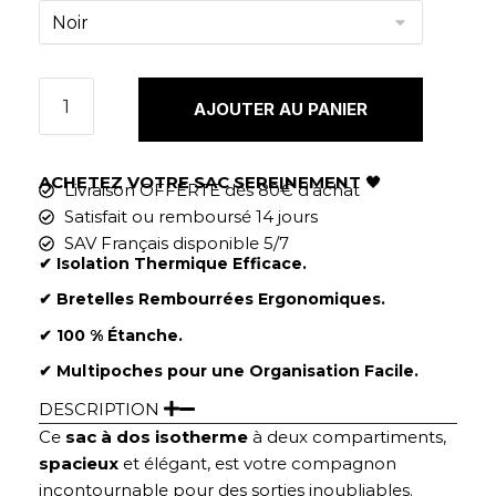
AJOUTER AU PANIER
ACHETEZ VOTRE SAC SEREINEMENT
🖤
Livraison OFFERTE dès 80€ d'achat
Satisfait ou remboursé 14 jours
SAV Français disponible 5/7
✔︎ Isolation Thermique Efficace.
✔︎ Bretelles Rembourrées Ergonomiques.
✔︎ 100 % Étanche.
✔︎ Multipoches pour une Organisation Facile.
DESCRIPTION
Ce
sac à dos isotherme
à deux compartiments,
spacieux
et élégant, est votre compagnon
incontournable pour des sorties inoubliables.