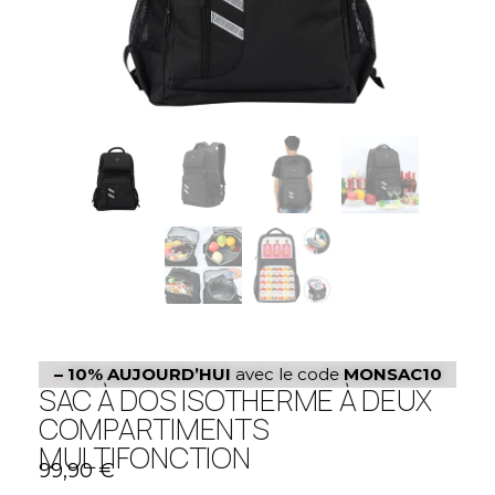
– 10%
AUJOURD’HUI
avec le code
MONSAC10
SAC À DOS ISOTHERME À DEUX
COMPARTIMENTS
MULTIFONCTION
99,90
€