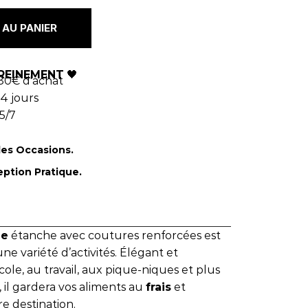
AU PANIER
REINEMENT
🖤
80€ d'achat
4 jours
5/7
les Occasions.
eption Pratique.
me
étanche avec coutures renforcées est
e variété d’activités. Élégant et
l’école, au travail, aux pique-niques et plus
, il gardera vos aliments au
frais
et
e destination.