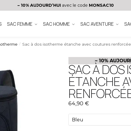
– 10%
AUJOURD’HUI
avec le code
MONSAC10
S
SAC FEMME
SAC HOMME
SAC AVENTURE
SA
isotherme
Sac à dos isotherme étanche avec coutures renforcée
/
– 10%
AUJOUR
SAC À DOS
ÉTANCHE A
RENFORCÉ
64,90
€