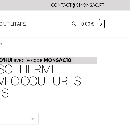
CONTACT@CMONSAC.FR
C UTILITAIRE
0,00
€
0
s
D’HUI
avec le code
MONSAC10
 ISOTHERME
VEC COUTURES
ES