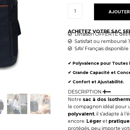
AJOUTER 
ACHETEZ VOTRE SAC SE
Livraison OFFERTE dès 
Satisfait ou remboursé 1
SAV Français disponible 
✔︎ Polyvalence pour Toutes 
✔︎ Grande Capacité et Conc
✔︎ Confort et Ajustabilité.
DESCRIPTION
Notre
sac à dos isother
le compagnon idéal pour un
polyvalent
, il s’adapte à 
encore.
Léger
et
pratique
protégés, peu importe votr