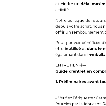
atteindre un
délai maxim
activité.
Notre politique de retour
depuis votre achat, nous
offrir un remboursement 
Pour pouvoir bénéficier d’u
être
inutilisé
et
dans le 
également dans l’
emballa
ENTRETIEN
Guide d’entretien compl
1. Préliminaires avant to
– Vérifiez l’étiquette : Cer
fournies par le fabricant. R