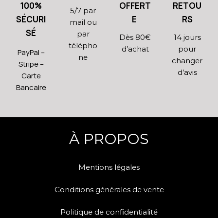
100%
OFFERT
RETOU
5/7 par
SÉCURI
E
RS
mail ou
SÉ
par
Dès 80€
14 jours
télépho
d’achat
pour
PayPal –
ne
changer
Stripe –
d’avis
Carte
Bancaire
À PROPOS
Mentions légales
Conditions générales de vente
Politique de confidentialité