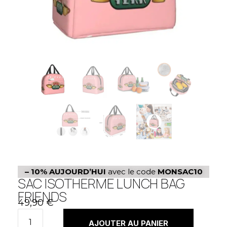
– 10%
AUJOURD’HUI
avec le code
MONSAC10
SAC ISOTHERME LUNCH BAG
FRIENDS
49,90
€
AJOUTER AU PANIER