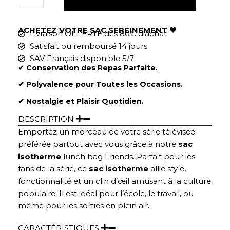
ACHETEZ VOTRE SAC SEREINEMENT
🖤
Livraison OFFERTE dès 80€ d'achat
Satisfait ou remboursé 14 jours
SAV Français disponible 5/7
✔︎ Conservation des Repas Parfaite.
✔︎ Polyvalence pour Toutes les Occasions.
✔︎ Nostalgie et Plaisir Quotidien.
DESCRIPTION
Emportez un morceau de votre série télévisée
préférée partout avec vous grâce à notre
sac
isotherme
lunch bag Friends. Parfait pour les
fans de la série, ce
sac isotherme
allie style,
fonctionnalité et un clin d’œil amusant à la culture
populaire. Il est idéal pour l’école, le travail, ou
même pour les sorties en plein air.
CARACTÉRISTIQUES