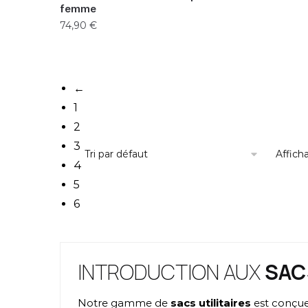
femme
74,90
€
←
1
2
3
Affich
4
5
6
INTRODUCTION AUX
SAC
Notre gamme de
sacs utilitaires
est conçue 