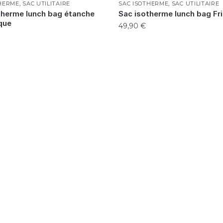
THERME
,
SAC UTILITAIRE
SAC ISOTHERME
,
SAC UTILITAIRE
therme lunch bag étanche
Sac isotherme lunch bag Fr
que
49,90
€