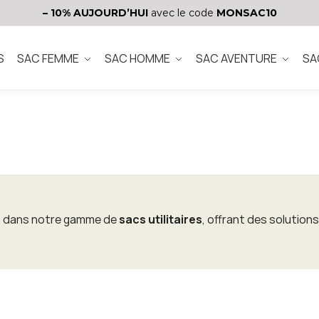
– 10%
AUJOURD’HUI
avec le code
MONSAC10
S
SAC FEMME
SAC HOMME
SAC AVENTURE
SA
t dans notre gamme de
sacs utilitaires
, offrant des solution