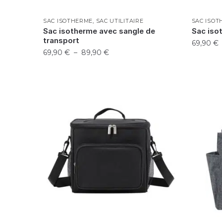
SAC ISOTHERME
,
SAC UTILITAIRE
SAC ISO
Sac isotherme avec sangle de
Sac iso
transport
69,90
€
69,90
€
–
89,90
€